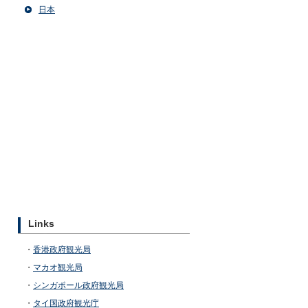
日本
Links
・
香港政府観光局
・
マカオ観光局
・
シンガポール政府観光局
・
タイ国政府観光庁