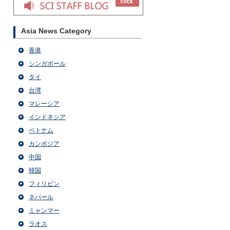
Asia News Category
香港
シンガポール
タイ
台湾
マレーシア
インドネシア
ベトナム
カンボジア
中国
韓国
フィリピン
ネパール
ミャンマー
ラオス