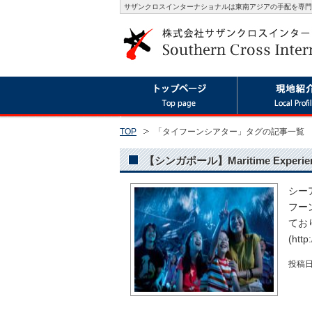
サザンクロスインターナショナルは東南アジアの手配を専門
TOP
「タイフーンシアター」タグの記事一覧
【シンガポール】Maritime Expe
シーア
フー
ておりま
(htt
投稿日