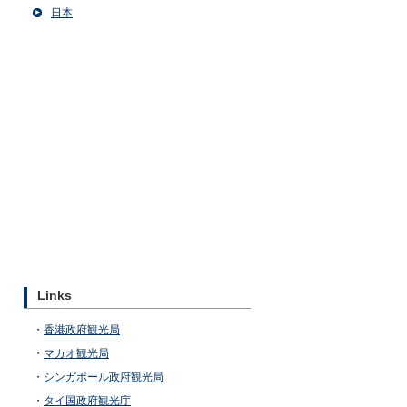
日本
Links
・
香港政府観光局
・
マカオ観光局
・
シンガポール政府観光局
・
タイ国政府観光庁