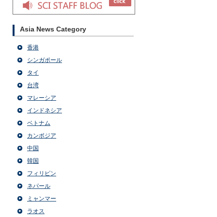
Asia News Category
香港
シンガポール
タイ
台湾
マレーシア
インドネシア
ベトナム
カンボジア
中国
韓国
フィリピン
ネパール
ミャンマー
ラオス