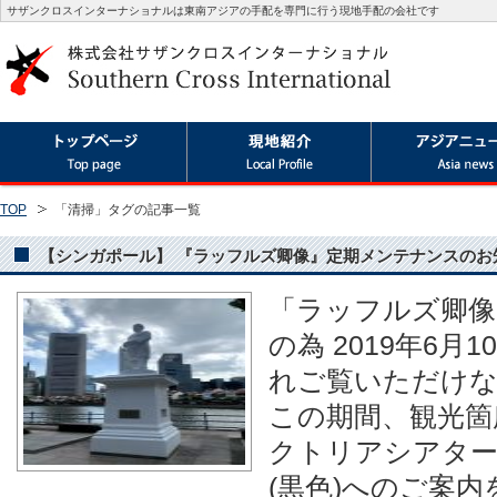
サザンクロスインターナショナルは東南アジアの手配を専門に行う現地手配の会社です
TOP
「清掃」タグの記事一覧
【シンガポール】 『ラッフルズ卿像』定期メンテナンスのお知らせ(2
「ラッフルズ卿像
の為 2019年6月
れご覧いただけ
この期間、観光箇
クトリアシアター
(黒色)へのご案