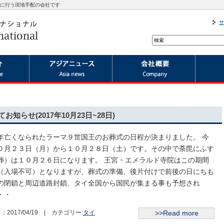
に行う現地手配の会社です
サ
知らせ(2017年10月23日~28日)
亡くなられたラーマ９世国王のお葬式の日程が決まりました。 今
０月２３日（月）から１０月２８日（土）です。その中で荼毘にふす
葬）は１０月２６日になります。 王宮・エメラルド寺院はこの期間
（入場不可）となりますが、葬式の準備、後片付けで前後の日にちも
の閉鎖と周辺道路封鎖、タイ全国から国民が集まる事も予想され
・・
：2017/04/19 | カテゴリー:
タイ
>>Read more