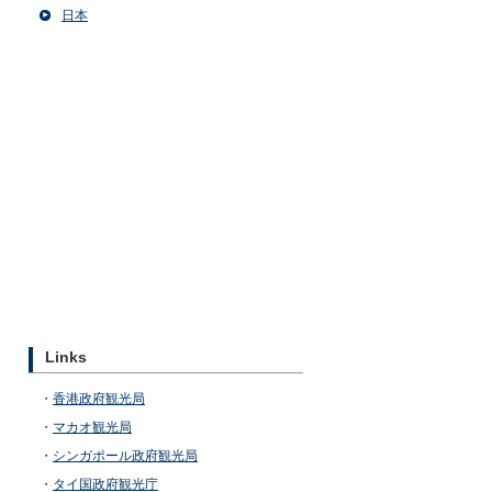
日本
Links
・
香港政府観光局
・
マカオ観光局
・
シンガポール政府観光局
・
タイ国政府観光庁