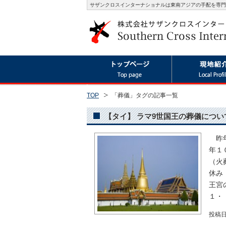
サザンクロスインターナショナルは東南アジアの手配を専門
TOP
「葬儀」タグの記事一覧
【タイ】 ラマ9世国王の葬儀についてお
昨年
年１
（火
休み
王宮
１・
投稿日