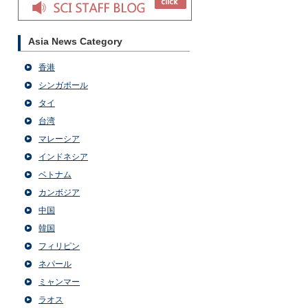
Asia News Category
香港
シンガポール
タイ
台湾
マレーシア
インドネシア
ベトナム
カンボジア
中国
韓国
フィリピン
ネパール
ミャンマー
ラオス