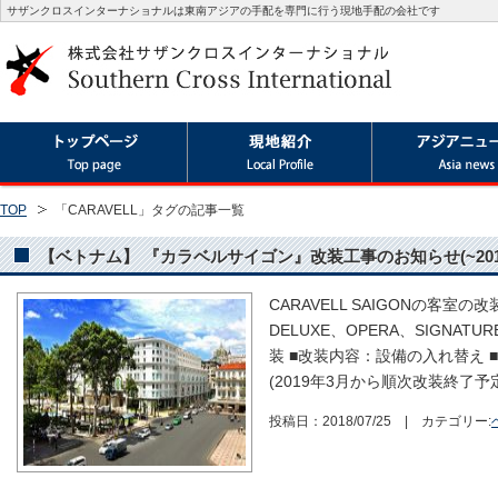
サザンクロスインターナショナルは東南アジアの手配を専門に行う現地手配の会社です
TOP
「CARAVELL」タグの記事一覧
【ベトナム】 『カラベルサイゴン』改装工事のお知らせ(~201
CARAVELL SAIGONの客室
DELUXE、OPERA、SIGNATU
装 ■改装内容：設備の入れ替え ■改
(2019年3月から順次改装終了予定で
投稿日：2018/07/25 | カテゴリー: