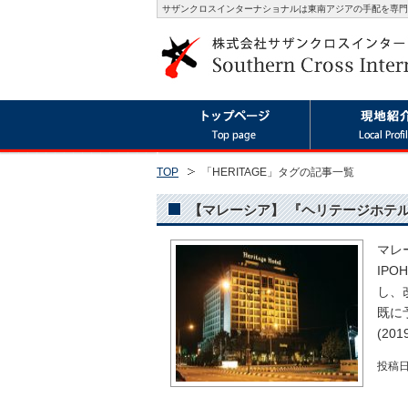
サザンクロスインターナショナルは東南アジアの手配を専門
TOP
「HERITAGE」タグの記事一覧
【マレーシア】 『ヘリテージホテルイ
マレ
IP
し、
既に
(201
投稿日