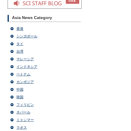
Asia News Category
香港
シンガポール
タイ
台湾
マレーシア
インドネシア
ベトナム
カンボジア
中国
韓国
フィリピン
ネパール
ミャンマー
ラオス