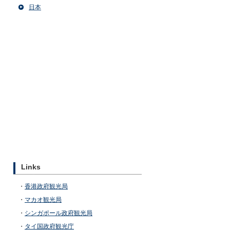
日本
Links
・
香港政府観光局
・
マカオ観光局
・
シンガポール政府観光局
・
タイ国政府観光庁