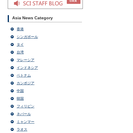
Asia News Category
香港
シンガポール
タイ
台湾
マレーシア
インドネシア
ベトナム
カンボジア
中国
韓国
フィリピン
ネパール
ミャンマー
ラオス