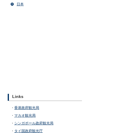
日本
Links
・
香港政府観光局
・
マカオ観光局
・
シンガポール政府観光局
・
タイ国政府観光庁